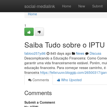
Home
social-medialink
Home
New
Submit
Home
1
Saiba Tudo sobre o IPTU 
fabioo257ydi6
845 days ago
News
Discuss
Descomplicando a Educação Financeira: Como Começar
garantir uma vida financeiramente estável. Porém, mu
educação financeira. Para começar nesse caminho, é c
financeira
https://felixruuvv.bloggip.com/26500317/ga
Comments
Who Upvoted
Comments
Submit a Comment