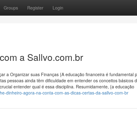
Groups
Register
Login
com a Sallvo.com.br
 a Organizar suas Finanças {A educação financeira é fundamental 
itas pessoas ainda têm dificuldade em entender os conceitos básicos 
rucial entender qual é essa disciplina. Resumidamente, {a educação
nhe-dinheiro-agora-na-conta-com-as-dicas-certas-da-sallvo-com-br