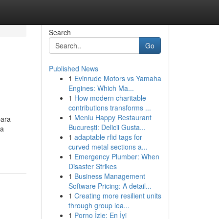
Search
Go
Published News
1
Evinrude Motors vs Yamaha
Engines: Which Ma...
1
How modern charitable
contributions transforms ...
1
Meniu Happy Restaurant
para
București: Delicii Gusta...
da
1
adaptable rfid tags for
curved metal sections a...
1
Emergency Plumber: When
Disaster Strikes
1
Business Management
Software Pricing: A detail...
1
Creating more resilient units
through group lea...
1
Porno İzle: En İyi