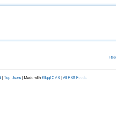
Rep
d
|
Top Users
| Made with
Kliqqi CMS
|
All RSS Feeds