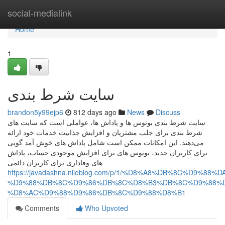
Home
social-medialink
Home
1
سایت شرط بندی
brandon5y99ejp6
812 days ago
News
Discuss
سایت شرط بندی بونوس‌ ها و پاداش‌ ها، عواملی است که سایت‌ های
شرط بندی برای جلب مشتریان و افزایش جذابیت خدمات خود ارائه
می‌دهند. این امکانات ممکن است شامل پاداش‌ های خوش‌ آمد گویی
برای کاربران جدید، بونوس‌ های برای افزایش موجودی حساب، پاداش‌
های وفاداری برای کاربران دائمی
https://javadashna.niloblog.com/p/1/%D8%A8%DB%8C%D9
%D9%88%DB%8C%D9%86%DB%8C%D8%B3%DB%8C%D9%88%D
%D8%AC%D9%88%D9%86%DB%8C%D9%88%D8%B1
Comments
Who Upvoted