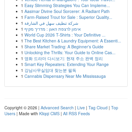
1
Easy Slimming Strategies You Can Impleme...
1
Aasimar Divine Soul Sorcerer: A Radiant Path
1
Farm-Raised Trout for Sale : Superior Quality...
1
شركة تنظيف سهل في الشارقة
1
אימון לרצפת האגן : מדריך מקיף
1
World Cup 2026 T-Shirts : Your Definitive ...
1
The Best Kitchen & Laundry Equipment: A Essenti...
1
Share Market Trading: A Beginner's Guide
1
Unlocking the Thrills: Your Guide to Online Cas...
1
영화 드라마 다시보기: 현재 주소 완벽 정리
1
Smart Key Repeaters: Extending Your Range
1
강남사무실임대 찾는분 필독
1
Cannabis Dispensary Near Me Mississauga
Copyright © 2026 |
Advanced Search
|
Live
|
Tag Cloud
|
Top
Users
| Made with
Kliqqi CMS
|
All RSS Feeds