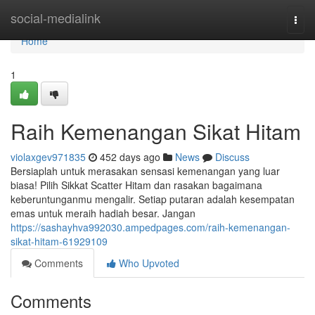
Home
social-medialink
Togg
navi
Home
1
Raih Kemenangan Sikat Hitam
violaxgev971835
452 days ago
News
Discuss
Bersiaplah untuk merasakan sensasi kemenangan yang luar
biasa! Pilih Sikkat Scatter Hitam dan rasakan bagaimana
keberuntunganmu mengalir. Setiap putaran adalah kesempatan
emas untuk meraih hadiah besar. Jangan
https://sashayhva992030.ampedpages.com/raih-kemenangan-
sikat-hitam-61929109
Comments
Who Upvoted
Comments