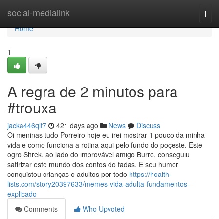
Home
social-medialink
Togg
navi
Home
1
A regra de 2 minutos para
#trouxa
jacka446qlt7
421 days ago
News
Discuss
Oi meninas tudo Porreiro hoje eu irei mostrar 1 pouco da minha
vida e como funciona a rotina aqui pelo fundo do poçeste. Este
ogro Shrek, ao lado do improvável amigo Burro, conseguiu
satirizar este mundo dos contos do fadas. E seu humor
conquistou crianças e adultos por todo
https://health-
lists.com/story20397633/memes-vida-adulta-fundamentos-
explicado
Comments
Who Upvoted