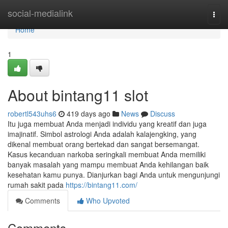
Home
social-medialink
Togg
navi
Home
1
About bintang11 slot
robertl543uhs6
419 days ago
News
Discuss
Itu juga membuat Anda menjadi individu yang kreatif dan juga
imajinatif. Simbol astrologi Anda adalah kalajengking, yang
dikenal membuat orang bertekad dan sangat bersemangat.
Kasus kecanduan narkoba seringkali membuat Anda memiliki
banyak masalah yang mampu membuat Anda kehilangan baik
kesehatan kamu punya. Dianjurkan bagi Anda untuk mengunjungi
rumah sakit pada
https://bintang11.com/
Comments
Who Upvoted
Comments