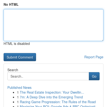
No HTML
HTML is disabled
Report Page
Search
Go
Published News
1
The Real Estate Inspection: Your Dwellin...
1
7m: A Deep Dive into the Emerging Trend
1
Racing Game Progression: The Rules of the Road
1
Maximize Your ROI: Google Ads & PPC Optimizati...