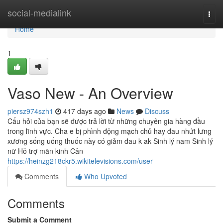
Home
social-medialink
Togg
navi
Home
1
Vaso New - An Overview
piersz974szh1
417 days ago
News
Discuss
Cẩu hỏi của bạn sẽ được trả lời từ những chuyên gia hàng đầu
trong lĩnh vực. Cha e bị phình động mạch chủ hay đau nhứt lưng
xương sống uống thuốc này có giảm đau k ak Sinh lý nam Sinh lý
nữ Hỗ trợ mãn kinh Cân
https://heinzg218ckr5.wikitelevisions.com/user
Comments
Who Upvoted
Comments
Submit a Comment