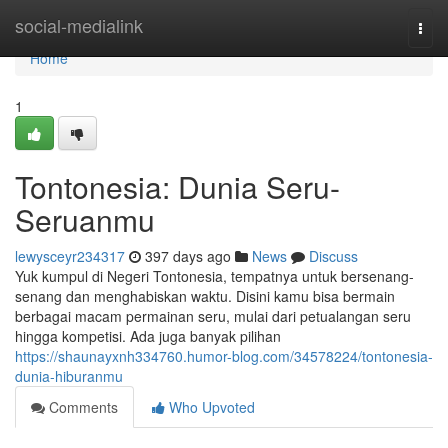
Home
social-medialink
Togg
navi
Home
1
Tontonesia: Dunia Seru-
Seruanmu
lewysceyr234317
397 days ago
News
Discuss
Yuk kumpul di Negeri Tontonesia, tempatnya untuk bersenang-
senang dan menghabiskan waktu. Disini kamu bisa bermain
berbagai macam permainan seru, mulai dari petualangan seru
hingga kompetisi. Ada juga banyak pilihan
https://shaunayxnh334760.humor-blog.com/34578224/tontonesia-
dunia-hiburanmu
Comments
Who Upvoted