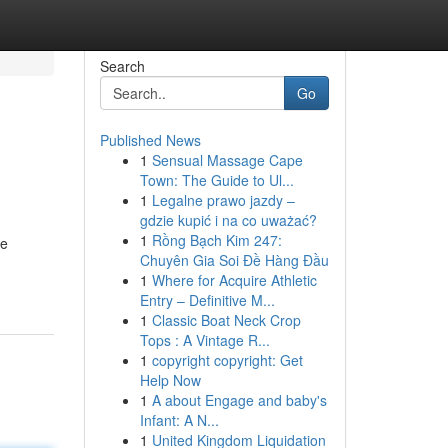
Search
Go
Published News
1
Sensual Massage Cape
Town: The Guide to Ul...
1
Legalne prawo jazdy –
gdzie kupić i na co uważać?
1
Rồng Bạch Kim 247:
re
Chuyên Gia Soi Đề Hàng Đầu
1
Where for Acquire Athletic
Entry – Definitive M...
1
Classic Boat Neck Crop
Tops : A Vintage R...
1
copyright copyright: Get
Help Now
1
A about Engage and baby's
Infant: A N...
1
United Kingdom Liquidation