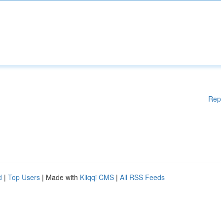
Rep
d
|
Top Users
| Made with
Kliqqi CMS
|
All RSS Feeds