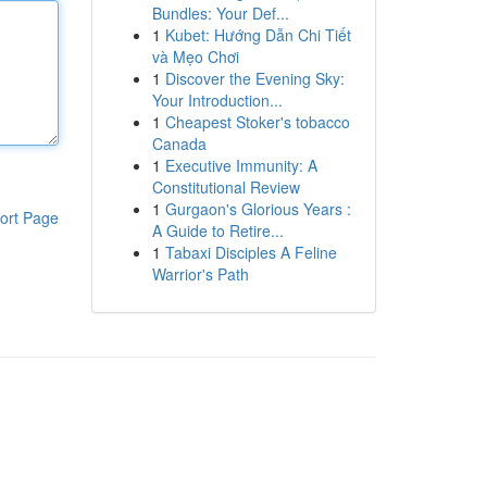
Bundles: Your Def...
1
Kubet: Hướng Dẫn Chi Tiết
và Mẹo Chơi
1
Discover the Evening Sky:
Your Introduction...
1
Cheapest Stoker's tobacco
Canada
1
Executive Immunity: A
Constitutional Review
1
Gurgaon's Glorious Years :
ort Page
A Guide to Retire...
1
Tabaxi Disciples A Feline
Warrior's Path