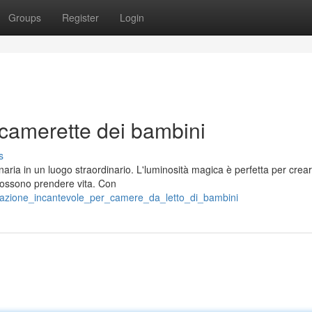
Groups
Register
Login
 camerette dei bambini
s
ria in un luogo straordinario. L'luminosità magica è perfetta per crea
possono prendere vita. Con
inazione_incantevole_per_camere_da_letto_di_bambini