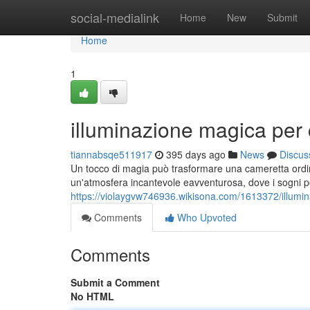
Home
social-medialink
Home
New
Submit
Home
1
illuminazione magica per
tiannabsqe511917
395 days ago
News
Discus
Un tocco di magia può trasformare una cameretta ordina
un'atmosfera incantevole eavventurosa, dove i sogni 
https://violaygvw746936.wikisona.com/1613372/illum
Comments
Who Upvoted
Comments
Submit a Comment
No HTML