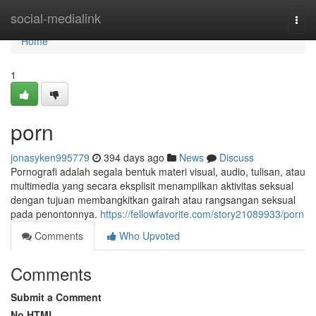
Home
social-medialink
Togg
navi
Home
1
porn
jonasyken995779
394 days ago
News
Discuss
Pornografi adalah segala bentuk materi visual, audio, tulisan, atau
multimedia yang secara eksplisit menampilkan aktivitas seksual
dengan tujuan membangkitkan gairah atau rangsangan seksual
pada penontonnya.
https://fellowfavorite.com/story21089933/porn
Comments
Who Upvoted
Comments
Submit a Comment
No HTML