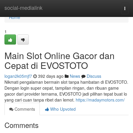
Home
social-medialink
Togg
navi
Home
1
Main Slot Online Gacor dan
Cepat di EVOSTOTO
logan2k05mjf7
392 days ago
News
Discuss
Nikmati pengalaman bermain slot tanpa hambatan di EVOSTOTO.
Dengan login super cepat, tampilan ringan, dan ribuan game
gacor dari provider ternama, EVOSTOTO jadi pilihan tepat buat lo
yang cari cuan tanpa ribet dan lemot.
https://madaymotors.com/
Comments
Who Upvoted
Comments