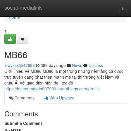
Home
social-medialink
Togg
navi
Home
1
MB66
lewyssxtj547698
389 days ago
News
Discuss
Giới Thiệu Về MB66 MB66 là một trong những nền tảng cá cược
trực tuyến đang phát triển mạnh mẽ tại thị trường Việt Nam và
châu Á. Với giao diện hiện đại, tốc độ
https://haleemaavdp807290.targetblogs.com/profile
Comments
Who Upvoted
Comments
Submit a Comment
No HTML