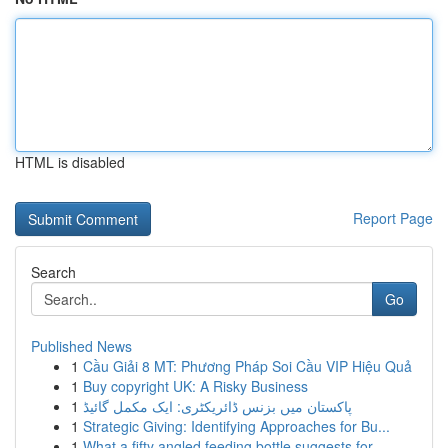
HTML is disabled
Report Page
Search
Go
Published News
1
Cầu Giải 8 MT: Phương Pháp Soi Cầu VIP Hiệu Quả
1
Buy copyright UK: A Risky Business
1
پاکستان میں بزنس ڈائریکٹری: ایک مکمل گائیڈ
1
Strategic Giving: Identifying Approaches for Bu...
1
What a fifty angled feeding bottle suggests for...