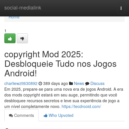
Home
social-medialink
Togg
navi
Home
1
copyright Mod 2025:
Desbloqueie Tudo nos Jogos
Android!
charliewztt630892
389 days ago
News
Discuss
Em 2025, prepare-se para uma nova era de jogos Android. A era
dos mods copyright estará em seu auge, permitindo que você
desbloquee recursos secretos e leve sua experiência de jogo a
um nível completamente novo.
https://tecdrooid.com/
Comments
Who Upvoted