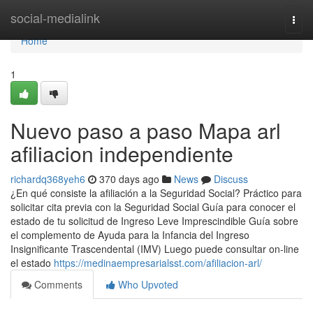
Home
social-medialink
Togg
navi
Home
1
Nuevo paso a paso Mapa arl
afiliacion independiente
richardq368yeh6
370 days ago
News
Discuss
¿En qué consiste la afiliación a la Seguridad Social? Práctico para
solicitar cita previa con la Seguridad Social Guía para conocer el
estado de tu solicitud de Ingreso Leve Imprescindible Guía sobre
el complemento de Ayuda para la Infancia del Ingreso
Insignificante Trascendental (IMV) Luego puede consultar on-line
el estado
https://medinaempresarialsst.com/afiliacion-arl/
Comments
Who Upvoted