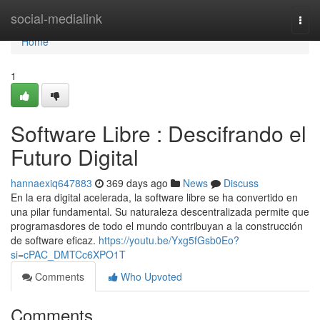
Home
social-medialink
Togg
navi
Home
1
Software Libre : Descifrando el
Futuro Digital
hannaexiq647883
369 days ago
News
Discuss
En la era digital acelerada, la software libre se ha convertido en
una pilar fundamental. Su naturaleza descentralizada permite que
programasdores de todo el mundo contribuyan a la construcción
de software eficaz.
https://youtu.be/Yxg5fGsb0Eo?
si=cPAC_DMTCc6XPO1T
Comments
Who Upvoted
Comments