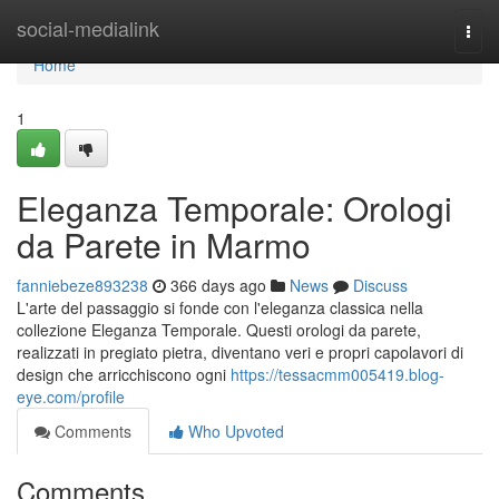
Home
social-medialink
Togg
navi
Home
1
Eleganza Temporale: Orologi
da Parete in Marmo
fanniebeze893238
366 days ago
News
Discuss
L'arte del passaggio si fonde con l'eleganza classica nella
collezione Eleganza Temporale. Questi orologi da parete,
realizzati in pregiato pietra, diventano veri e propri capolavori di
design che arricchiscono ogni
https://tessacmm005419.blog-
eye.com/profile
Comments
Who Upvoted
Comments