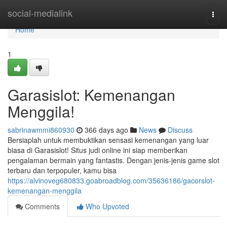
Home
social-medialink
Togg
navi
Home
1
Garasislot: Kemenangan
Menggila!
sabrinawmmi860930
366 days ago
News
Discuss
Bersiaplah untuk membuktikan sensasi kemenangan yang luar
biasa di Garasislot! Situs judi online ini siap memberikan
pengalaman bermain yang fantastis. Dengan jenis-jenis game slot
terbaru dan terpopuler, kamu bisa
https://alvinoveg680833.goabroadblog.com/35636186/gacorslot-
kemenangan-menggila
Comments
Who Upvoted