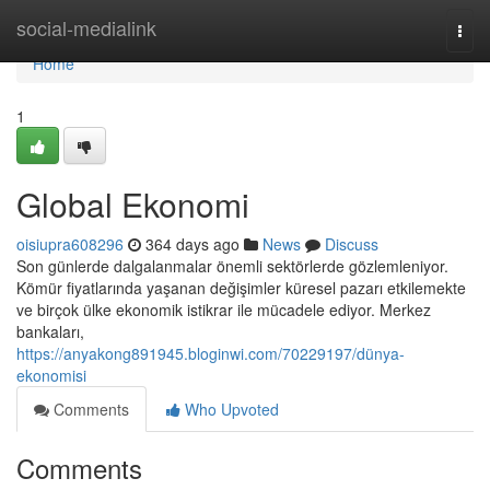
Home
social-medialink
Togg
navi
Home
1
Global Ekonomi
oisiupra608296
364 days ago
News
Discuss
Son günlerde dalgalanmalar önemli sektörlerde gözlemleniyor.
Kömür fiyatlarında yaşanan değişimler küresel pazarı etkilemekte
ve birçok ülke ekonomik istikrar ile mücadele ediyor. Merkez
bankaları,
https://anyakong891945.bloginwi.com/70229197/dünya-
ekonomisi
Comments
Who Upvoted
Comments