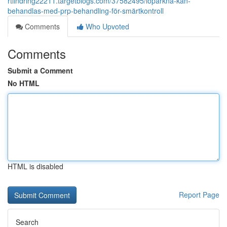
rtlindring22211.targetblogs.com/37582495/löparknä-kan-
behandlas-med-prp-behandling-för-smärtkontroll
Comments
Who Upvoted
Comments
Submit a Comment
No HTML
HTML is disabled
Report Page
Search