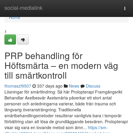
Home
social-medialink
Togg
navi
Home
1
PRP behandling för
Höftsmärta – en modern väg
till smärtkontroll
thomaszf9507
337 days ago
News
Discuss
Lösningar för smärtlindring: Så här Prolopterapi Framgångsrikt
Behandlar Axelbesvär Axelsmärta påverkar ett stort antal
personer och anledningarna varierar, både från trauma och
långvarig överansträngning. Traditionella
smärtbehandlingsmetoder resulterar vanligtvis bara i temporär
förbättring utan att lösa de grundläggande besvären. Prolopterapi
visar sig vara en lovande metod som ämn...
https://sm-