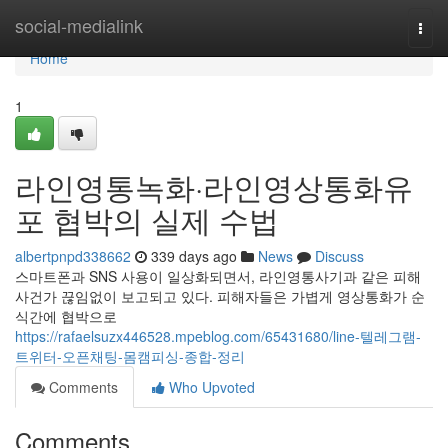
Home
social-medialink
Togg
navi
Home
1
라인영통녹화·라인영상통화유
포 협박의 실제 수법
albertpnpd338662
339 days ago
News
Discuss
스마트폰과 SNS 사용이 일상화되면서, 라인영통사기과 같은 피해
사건가 끊임없이 보고되고 있다. 피해자들은 가볍게 영상통화가 순
식간에 협박으로
https://rafaelsuzx446528.mpeblog.com/65431680/line-텔레그램-
트위터-오픈채팅-몸캠피싱-종합-정리
Comments
Who Upvoted
Comments