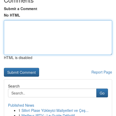
Submit a Comment
No HTML
HTML is disabled
Report Page
Search
Go
Published News
1
Silivri Plase Yükleyici Maliyetleri ve Çeş...
1
Meilleur IPTV : Le Guide Définitif