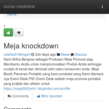
Home
social-medialink
Togg
navi
Home
1
Meja knockdown
coletted158mgx0
334 days ago
News
Discuss
Kami Artha Bengras sebagai Produsen Meja Promosi siap
Membantu Anda untuk mempromosikan Produk Anda sehingga
mudah di kenal dan diminati oleh calon konsumen anda. Meja
Booth Pameran Portable yang kami produksi yang Kami diantara
nya Event Desk PVC Event Desk adalah meja promosi portabel
yang praktis dan efisien untuk
https://mayaf543xnb1.bloginder.com/profile
Comments
Who Upvoted
Comments