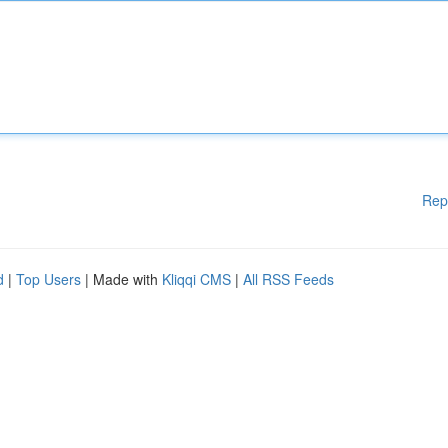
Rep
d
|
Top Users
| Made with
Kliqqi CMS
|
All RSS Feeds