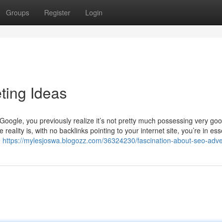
Groups
Register
Login
ting Ideas
Google, you previously realize it’s not pretty much possessing very go
 reality is, with no backlinks pointing to your internet site, you’re in es
e
https://mylesjoswa.blogozz.com/36324230/fascination-about-seo-adve