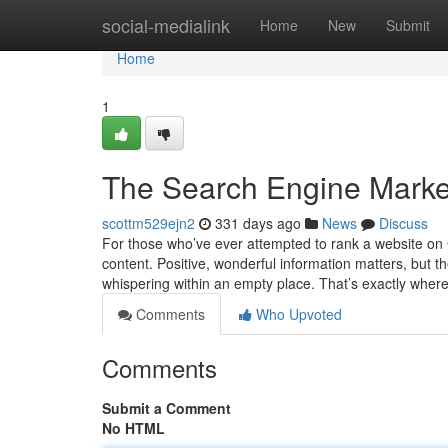
Home
social-medialink
Home
New
Submit
Home
1
The Search Engine Marke
scottm529ejn2
331 days ago
News
Discuss
For those who’ve ever attempted to rank a website on 
content. Positive, wonderful information matters, but the
whispering within an empty place. That’s exactly wher
Comments
Who Upvoted
Comments
Submit a Comment
No HTML