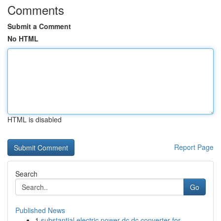
Comments
Submit a Comment
No HTML
HTML is disabled
Report Page
Search
Go
Published News
1
substantial electric power dc dc converter for ...