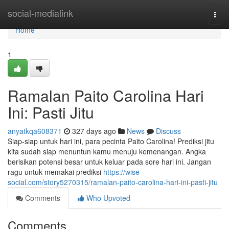
Home
social-medialink
Togg
navi
Home
1
Ramalan Paito Carolina Hari
Ini: Pasti Jitu
anyatkqa608371
327 days ago
News
Discuss
Siap-siap untuk hari ini, para pecinta Paito Carolina! Prediksi jitu
kita sudah siap menuntun kamu menuju kemenangan. Angka
berisikan potensi besar untuk keluar pada sore hari ini. Jangan
ragu untuk memakai prediksi
https://wise-
social.com/story5270315/ramalan-paito-carolina-hari-ini-pasti-jitu
Comments
Who Upvoted
Comments