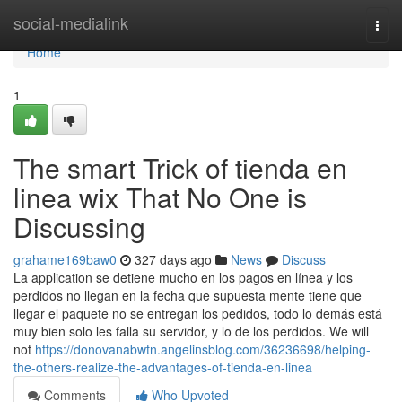
Home
social-medialink
Togg
navi
Home
1
The smart Trick of tienda en
linea wix That No One is
Discussing
grahame169baw0
327 days ago
News
Discuss
La application se detiene mucho en los pagos en línea y los
perdidos no llegan en la fecha que supuesta mente tiene que
llegar el paquete no se entregan los pedidos, todo lo demás está
muy bien solo les falla su servidor, y lo de los perdidos. We will
not
https://donovanabwtn.angelinsblog.com/36236698/helping-
the-others-realize-the-advantages-of-tienda-en-linea
Comments
Who Upvoted