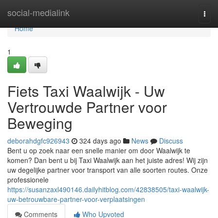
Home
social-medialink
Togg
navi
Home
1
Fiets Taxi Waalwijk - Uw
Vertrouwde Partner voor
Beweging
deborahdgfc926943
324 days ago
News
Discuss
Bent u op zoek naar een snelle manier om door Waalwijk te
komen? Dan bent u bij Taxi Waalwijk aan het juiste adres! Wij zijn
uw degelijke partner voor transport van alle soorten routes. Onze
professionele
https://susanzaxl490146.dailyhitblog.com/42838505/taxi-waalwijk-
uw-betrouwbare-partner-voor-verplaatsingen
Comments
Who Upvoted