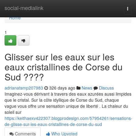
Home
social-medialink
Togg
navi
Home
1
Glisser sur les eaux sur les
eaux cristallines de Corse du
Sud ????
adrianatsmp207983
326 days ago
News
Discuss
Imaginez-vous dérivant à travers des eaux azurées aussi limpides
que le cristal. Sur la côte idyllique de Corse du Sud, chaque
vague vous offre une sensation unique de liberté . La chaleur du
soleil sur
https://keithaexv422307.blogprodesign.com/57954261/sensations-
de-glisse-sur-les-eaux-cristallines-de-corse-du-sud
Comments
Who Upvoted