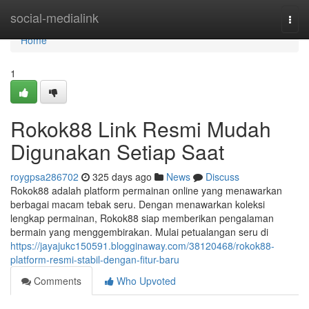
Home
social-medialink
Togg
navi
Home
1
Rokok88 Link Resmi Mudah
Digunakan Setiap Saat
roygpsa286702
325 days ago
News
Discuss
Rokok88 adalah platform permainan online yang menawarkan
berbagai macam tebak seru. Dengan menawarkan koleksi
lengkap permainan, Rokok88 siap memberikan pengalaman
bermain yang menggembirakan. Mulai petualangan seru di
https://jayajukc150591.blogginaway.com/38120468/rokok88-
platform-resmi-stabil-dengan-fitur-baru
Comments
Who Upvoted