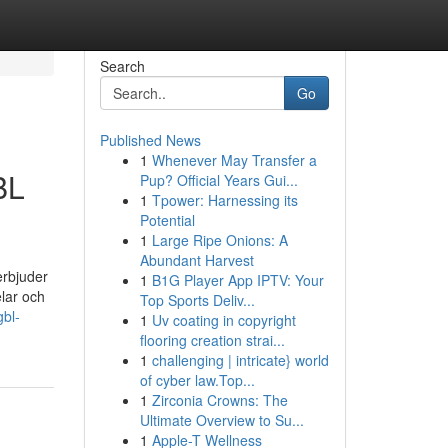
Search
Go
Published News
1
Whenever May Transfer a
BL
Pup? Official Years Gui...
1
Tpower: Harnessing its
Potential
1
Large Ripe Onions: A
Abundant Harvest
erbjuder
1
B1G Player App IPTV: Your
elar och
Top Sports Deliv...
gbl-
1
Uv coating in copyright
flooring creation strai...
1
challenging | intricate} world
of cyber law.Top...
1
Zirconia Crowns: The
Ultimate Overview to Su...
1
Apple-T Wellness