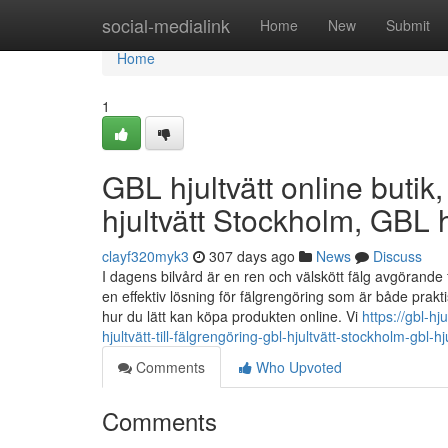
Home
social-medialink
Home
New
Submit
Home
1
GBL hjultvätt online butik,
hjultvätt Stockholm, GBL h
clayf320myk3
307 days ago
News
Discuss
I dagens bilvård är en ren och välskött fälg avgörande 
en effektiv lösning för fälgrengöring som är både praktis
hur du lätt kan köpa produkten online. Vi
https://gbl-h
hjultvätt-till-fälgrengöring-gbl-hjultvätt-stockholm-gbl-h
Comments
Who Upvoted
Comments