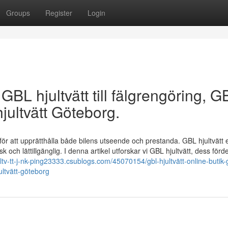
Groups
Register
Login
 GBL hjultvätt till fälgrengöring, G
jultvätt Göteborg.
för att upprätthålla både bilens utseende och prestanda. GBL hjultvätt 
k och lättillgänglig. I denna artikel utforskar vi GBL hjultvätt, dess förd
jultv-tt-j-nk-ping23333.csublogs.com/45070154/gbl-hjultvätt-online-butik-
jultvätt-göteborg