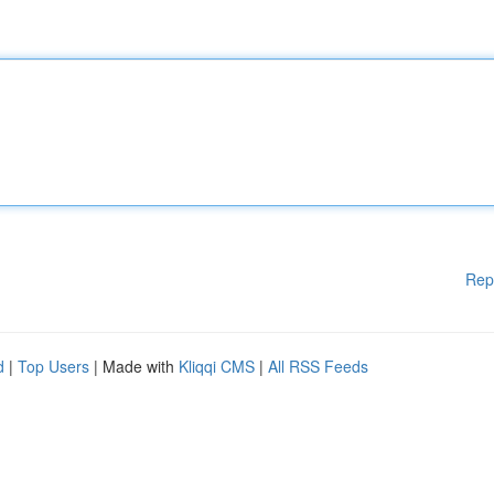
Rep
d
|
Top Users
| Made with
Kliqqi CMS
|
All RSS Feeds