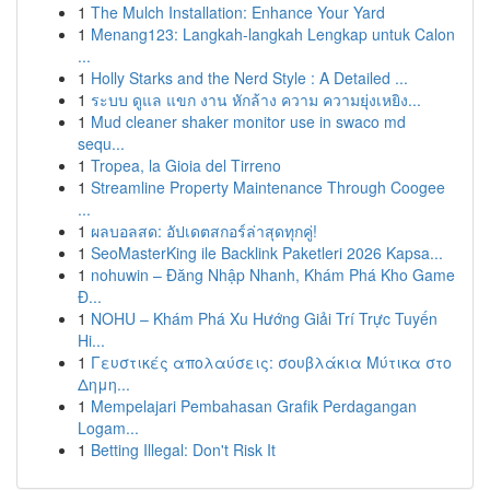
1
The Mulch Installation: Enhance Your Yard
1
Menang123: Langkah-langkah Lengkap untuk Calon
...
1
Holly Starks and the Nerd Style : A Detailed ...
1
ระบบ ดูแล แขก งาน หักล้าง ความ ความยุ่งเหยิง...
1
Mud cleaner shaker monitor use in swaco md
sequ...
1
Tropea, la Gioia del Tirreno
1
Streamline Property Maintenance Through Coogee
...
1
ผลบอลสด: อัปเดตสกอร์ล่าสุดทุกคู่!
1
SeoMasterKing ile Backlink Paketleri 2026 Kapsa...
1
nohuwin – Đăng Nhập Nhanh, Khám Phá Kho Game
Đ...
1
NOHU – Khám Phá Xu Hướng Giải Trí Trực Tuyến
Hi...
1
Γευστικές απολαύσεις: σουβλάκια Μύτικα στο
Δημη...
1
Mempelajari Pembahasan Grafik Perdagangan
Logam...
1
Betting Illegal: Don't Risk It