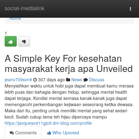
Home
social-medialink
Togg
navi
Home
1
A Simple Key For kesehatan
masyarakat kerja apa Unveiled
jeanv709svn9
307 days ago
News
Discuss
Menyisihkan waktu untuk hobi juga dapat membuat kamu merasa
lebih puas dan bahagia dengan hidup, sehingga mental health
dapat terjaga. Kondisi mental semasa kanak-kanak juga dapat
memengaruhi perkembangan kejiwaan seseorang ketika dewasa.
Maka dari itu, penting untuk memiliki mental yang sehat sedari
kecil. Sudah cukup lama teh hijau dipercaya mampu
https://jacqueso411gjo9.dm-blog.com/profile
Comments
Who Upvoted