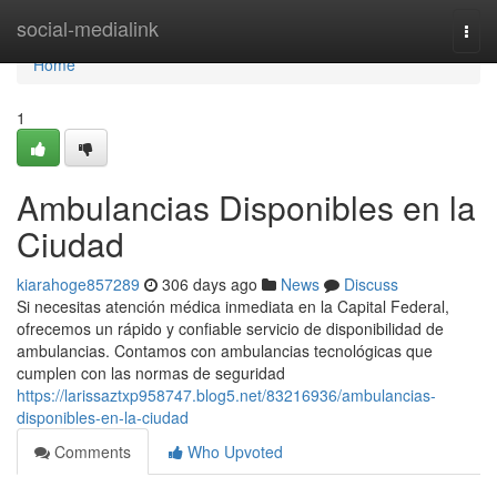
Home
social-medialink
Togg
navi
Home
1
Ambulancias Disponibles en la
Ciudad
kiarahoge857289
306 days ago
News
Discuss
Si necesitas atención médica inmediata en la Capital Federal,
ofrecemos un rápido y confiable servicio de disponibilidad de
ambulancias. Contamos con ambulancias tecnológicas que
cumplen con las normas de seguridad
https://larissaztxp958747.blog5.net/83216936/ambulancias-
disponibles-en-la-ciudad
Comments
Who Upvoted