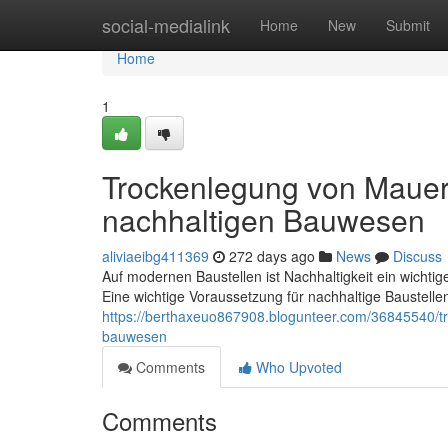
Home
social-medialink
Home
New
Submit
Home
1
Trockenlegung von Mauerw
nachhaltigen Bauwesen
aliviaeibg411369
272 days ago
News
Discuss
Auf modernen Baustellen ist Nachhaltigkeit ein wichtig
Eine wichtige Voraussetzung für nachhaltige Baustellen
https://berthaxeuo867908.blogunteer.com/36845540/t
bauwesen
Comments
Who Upvoted
Comments