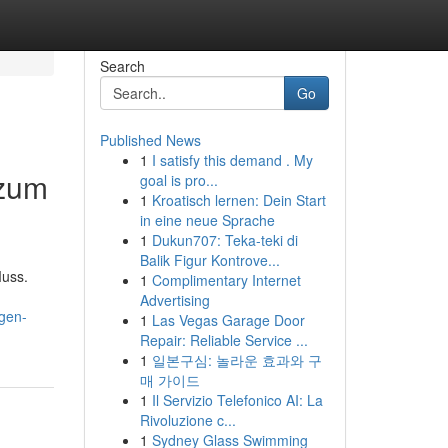
Search
Go
Published News
1
I satisfy this demand . My
 zum
goal is pro...
1
Kroatisch lernen: Dein Start
in eine neue Sprache
1
Dukun707: Teka-teki di
Balik Figur Kontrove...
Muss.
1
Complimentary Internet
Advertising
gen-
1
Las Vegas Garage Door
Repair: Reliable Service ...
1
일본구심: 놀라운 효과와 구
매 가이드
1
Il Servizio Telefonico AI: La
Rivoluzione c...
1
Sydney Glass Swimming