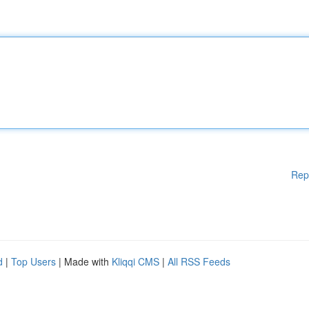
Rep
d
|
Top Users
| Made with
Kliqqi CMS
|
All RSS Feeds