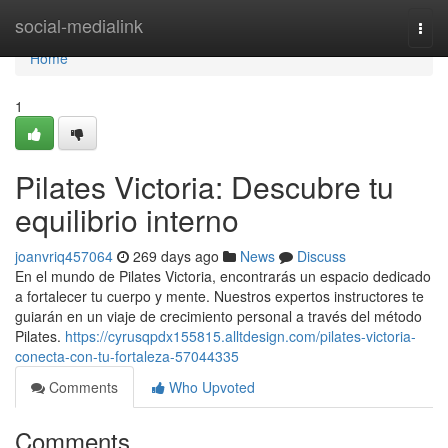
Home
social-medialink
Togg
navi
Home
1
Pilates Victoria: Descubre tu
equilibrio interno
joanvriq457064
269 days ago
News
Discuss
En el mundo de Pilates Victoria, encontrarás un espacio dedicado
a fortalecer tu cuerpo y mente. Nuestros expertos instructores te
guiarán en un viaje de crecimiento personal a través del método
Pilates.
https://cyrusqpdx155815.alltdesign.com/pilates-victoria-
conecta-con-tu-fortaleza-57044335
Comments
Who Upvoted
Comments