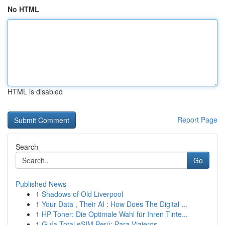
No HTML
HTML is disabled
Report Page
Search
Go
Published News
1
Shadows of Old Liverpool
1
Your Data , Their AI : How Does The Digital ...
1
HP Toner: Die Optimale Wahl für Ihren Tinte...
1
Guía Total eSIM Perú: Para Viajeros