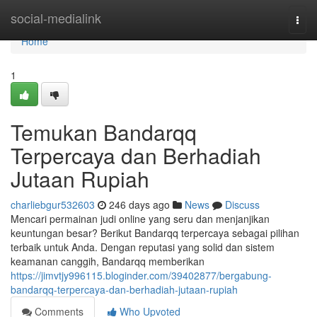
Home
social-medialink
Togg
navi
Home
1
Temukan Bandarqq
Terpercaya dan Berhadiah
Jutaan Rupiah
charliebgur532603
246 days ago
News
Discuss
Mencari permainan judi online yang seru dan menjanjikan
keuntungan besar? Berikut Bandarqq terpercaya sebagai pilihan
terbaik untuk Anda. Dengan reputasi yang solid dan sistem
keamanan canggih, Bandarqq memberikan
https://jimvtjy996115.bloginder.com/39402877/bergabung-
bandarqq-terpercaya-dan-berhadiah-jutaan-rupiah
Comments
Who Upvoted