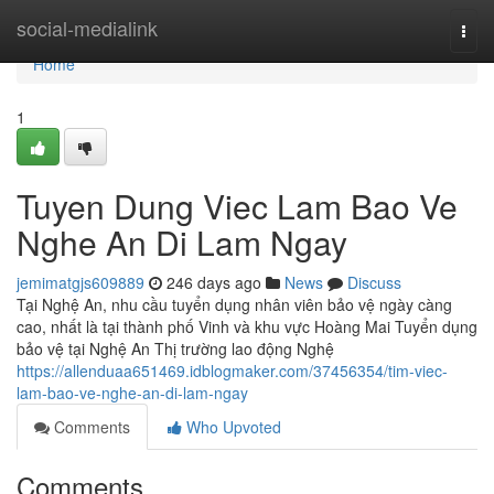
Home
social-medialink
Togg
navi
Home
1
Tuyen Dung Viec Lam Bao Ve
Nghe An Di Lam Ngay
jemimatgjs609889
246 days ago
News
Discuss
Tại Nghệ An, nhu cầu tuyển dụng nhân viên bảo vệ ngày càng
cao, nhất là tại thành phố Vinh và khu vực Hoàng Mai Tuyển dụng
bảo vệ tại Nghệ An Thị trường lao động Nghệ
https://allenduaa651469.idblogmaker.com/37456354/tim-viec-
lam-bao-ve-nghe-an-di-lam-ngay
Comments
Who Upvoted
Comments