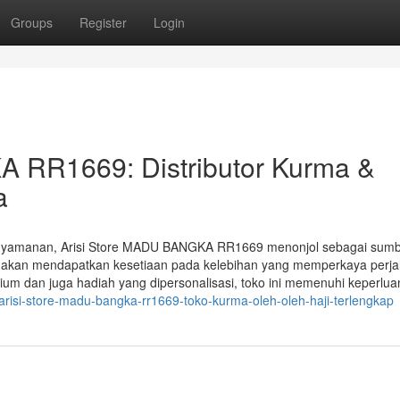
Groups
Register
Login
 RR1669: Distributor Kurma &
a
kenyamanan, Arisi Store MADU BANGKA RR1669 menonjol sebagai sum
nda akan mendapatkan kesetiaan pada kelebihan yang memperkaya perj
um dan juga hadiah yang dipersonalisasi, toko ini memenuhi keperlua
risi-store-madu-bangka-rr1669-toko-kurma-oleh-oleh-haji-terlengkap