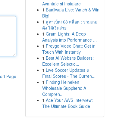
Avantaje și Instalare
1
Baajiwala Live: Watch & Win
Big!
1
ลูคาเบ็ต168 สล็อต : รวมเกม
ดัง ได้เงินง่าย
1
Gram Lights: A Deep
Analysis into Performance ...
1
Freygo Video Chat: Get in
Touch With Instantly
1
Best AI Website Builders:
Excellent Selectio...
1
Live Soccer Updates &
Final Scores - The Curren...
ort Page
1
Finding Heineken
Wholesale Suppliers: A
Compreh...
1
Ace Your AWS Interview:
The Ultimate Book Guide