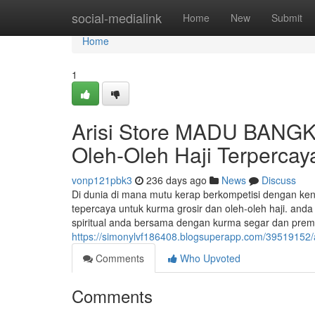
Home
social-medialink
Home
New
Submit
Home
1
Arisi Store MADU BANGKA
Oleh-Oleh Haji Terpercay
vonp121pbk3
236 days ago
News
Discuss
Di dunia di mana mutu kerap berkompetisi dengan 
tepercaya untuk kurma grosir dan oleh-oleh haji. a
spiritual anda bersama dengan kurma segar dan premi
https://simonylvf186408.blogsuperapp.com/39519152/a
Comments
Who Upvoted
Comments