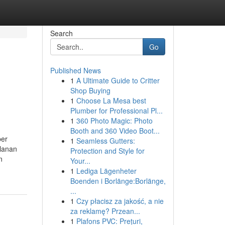
Search
Go
Published News
1
A Ultimate Guide to Critter
Shop Buying
1
Choose La Mesa best
Plumber for Professional Pl...
1
360 Photo Magic: Photo
Booth and 360 Video Boot...
ber
1
Seamless Gutters:
alanan
Protection and Style for
n
Your...
1
Lediga Lägenheter
Boenden i Borlänge:Borlänge,
...
1
Czy płacisz za jakość, a nie
za reklamę? Przean...
1
Plafons PVC: Prețuri,