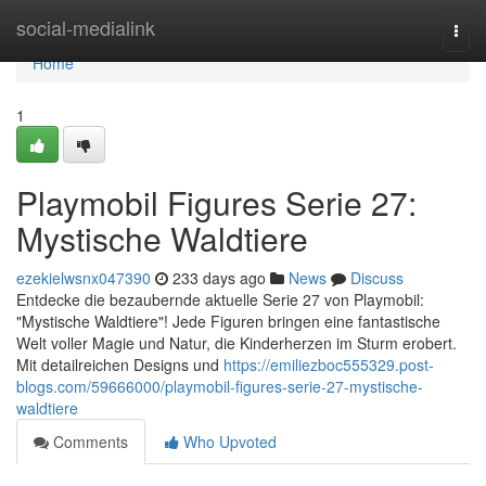
Home
social-medialink
Togg
navi
Home
1
Playmobil Figures Serie 27:
Mystische Waldtiere
ezekielwsnx047390
233 days ago
News
Discuss
Entdecke die bezaubernde aktuelle Serie 27 von Playmobil:
"Mystische Waldtiere"! Jede Figuren bringen eine fantastische
Welt voller Magie und Natur, die Kinderherzen im Sturm erobert.
Mit detailreichen Designs und
https://emiliezboc555329.post-
blogs.com/59666000/playmobil-figures-serie-27-mystische-
waldtiere
Comments
Who Upvoted