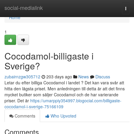
Home
social-medialink
Togg
navi
Home
1
Cocodamol-billigaste i
Sverige?
zubairnzgw305712
203 days ago
News
Discuss
Letar du efter billiga Cocodamol i landet ? Det kan vara svår att
hitta den lägsta priset. Men anledningen till detta är att det finns
mycket butiker som säljer Cocodamol och de har varierande
priser. Det är
https://umarppiy354997.blogocial.com/billigaste-
cocodamol-i-sverige-75166109
Comments
Who Upvoted
Comments