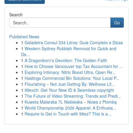
Search
Go
Published News
1
Geladeira Consul 334 Litros: Guia Completo e Dicas
1
Western Sydney Rubbish Removal for Quick and
De...
1
A Dragonborn’s Devotion: The Golden Faith
1
How to Choose Vancouver top Tax Accountant for ...
1
Exploring Intimacy: Nitric Boost Ultra, Open Re...
1
Hastings Commercial Bin Solutions: Your Local P...
1
Flourishing – Not Just Getting By: Wellness Lif...
1
99exch: Get Your New ID & Seamless copyright
1
The Future of Video Streaming: Trends and Predi...
1
Kuweta Malarska 7L Niebieska – Nowa z Plombą
1
World Championship 2026 Apparel: A Enthusia...
1
Require to Get in Touch with 99ez? This is a...