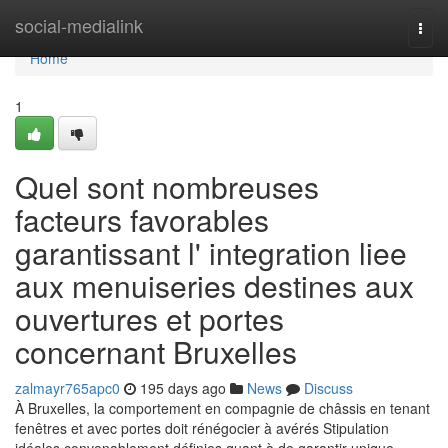
Home
social-medialink
Togg
navi
Home
1
Quel sont nombreuses
facteurs favorables
garantissant l' integration liee
aux menuiseries destines aux
ouvertures et portes
concernant Bruxelles
zalmayr765apc0
195 days ago
News
Discuss
À Bruxelles, la comportement en compagnie de châssis en tenant
fenêtres et avec portes doit rénégocier à avérés Stipulation