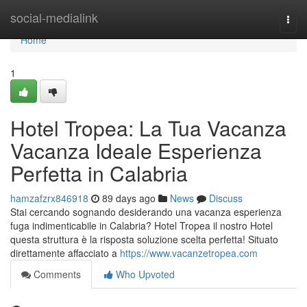
Home
social-medialink
Togg
navi
Home
1
Hotel Tropea: La Tua Vacanza
Vacanza Ideale Esperienza
Perfetta in Calabria
hamzafzrx846918
89 days ago
News
Discuss
Stai cercando sognando desiderando una vacanza esperienza
fuga indimenticabile in Calabria? Hotel Tropea il nostro Hotel
questa struttura è la risposta soluzione scelta perfetta! Situato
direttamente affacciato a
https://www.vacanzetropea.com
Comments
Who Upvoted