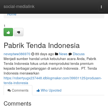
Home
social-medialink
Togg
navi
Home
1
Pabrik Tenda Indonesia
neveptww386970
89 days ago
News
Discuss
Menjadi sumber handal untuk kebutuhan acara Anda, Pabrik
Tenda Indonesia fokus untuk memproduksi tenda premium
kepada berbagai pelanggan di seluruh Indonesia . PT. Tenda
Indonesia menawarkan
https://robertyugx237448.idblogmaker.com/39931125/produsen-
tenda-indonesia
Comments
Who Upvoted
Comments