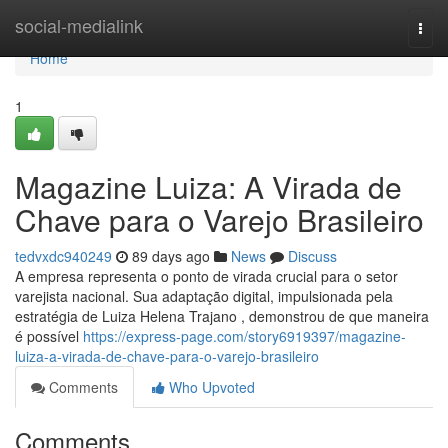
Home
social-medialink
Togg
navi
Home
1
Magazine Luiza: A Virada de
Chave para o Varejo Brasileiro
tedvxdc940249
89 days ago
News
Discuss
A empresa representa o ponto de virada crucial para o setor
varejista nacional. Sua adaptação digital, impulsionada pela
estratégia de Luiza Helena Trajano , demonstrou de que maneira
é possível
https://express-page.com/story6919397/magazine-
luiza-a-virada-de-chave-para-o-varejo-brasileiro
Comments
Who Upvoted
Comments