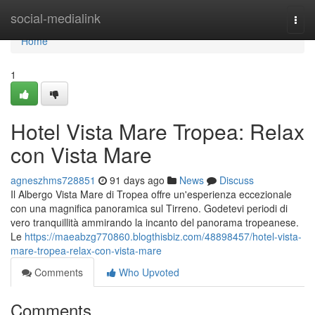
Home
social-medialink
Togg
navi
Home
1
Hotel Vista Mare Tropea: Relax
con Vista Mare
agneszhms728851
91 days ago
News
Discuss
Il Albergo Vista Mare di Tropea offre un'esperienza eccezionale
con una magnifica panoramica sul Tirreno. Godetevi periodi di
vero tranquillità ammirando la incanto del panorama tropeanese.
Le
https://maeabzg770860.blogthisbiz.com/48898457/hotel-vista-
mare-tropea-relax-con-vista-mare
Comments
Who Upvoted
Comments