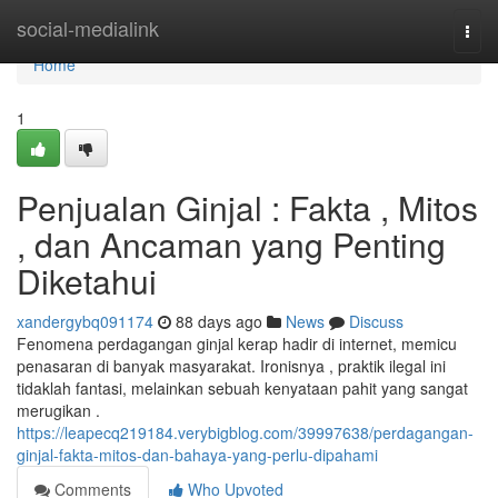
Home
social-medialink
Togg
navi
Home
1
Penjualan Ginjal : Fakta , Mitos
, dan Ancaman yang Penting
Diketahui
xandergybq091174
88 days ago
News
Discuss
Fenomena perdagangan ginjal kerap hadir di internet, memicu
penasaran di banyak masyarakat. Ironisnya , praktik ilegal ini
tidaklah fantasi, melainkan sebuah kenyataan pahit yang sangat
merugikan .
https://leapecq219184.verybigblog.com/39997638/perdagangan-
ginjal-fakta-mitos-dan-bahaya-yang-perlu-dipahami
Comments
Who Upvoted