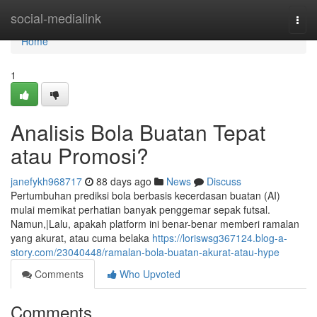
Home
social-medialink
Togg
navi
Home
1
Analisis Bola Buatan Tepat
atau Promosi?
janefykh968717
88 days ago
News
Discuss
Pertumbuhan prediksi bola berbasis kecerdasan buatan (AI)
mulai memikat perhatian banyak penggemar sepak futsal.
Namun,|Lalu, apakah platform ini benar-benar memberi ramalan
yang akurat, atau cuma belaka
https://loriswsg367124.blog-a-
story.com/23040448/ramalan-bola-buatan-akurat-atau-hype
Comments
Who Upvoted
Comments