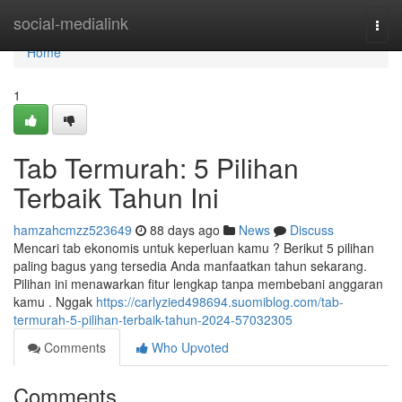
Home
social-medialink
Togg
navi
Home
1
Tab Termurah: 5 Pilihan
Terbaik Tahun Ini
hamzahcmzz523649
88 days ago
News
Discuss
Mencari tab ekonomis untuk keperluan kamu ? Berikut 5 pilihan
paling bagus yang tersedia Anda manfaatkan tahun sekarang.
Pilihan ini menawarkan fitur lengkap tanpa membebani anggaran
kamu . Nggak
https://carlyzied498694.suomiblog.com/tab-
termurah-5-pilihan-terbaik-tahun-2024-57032305
Comments
Who Upvoted
Comments