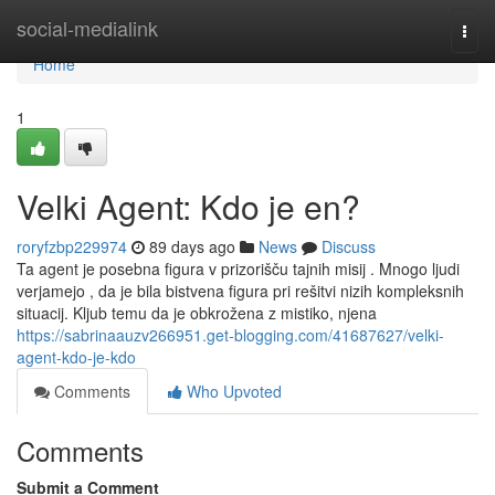
Home
social-medialink
Togg
navi
Home
1
Velki Agent: Kdo je en?
roryfzbp229974
89 days ago
News
Discuss
Ta agent je posebna figura v prizorišču tajnih misij . Mnogo ljudi
verjamejo , da je bila bistvena figura pri rešitvi nizih kompleksnih
situacij. Kljub temu da je obkrožena z mistiko, njena
https://sabrinaauzv266951.get-blogging.com/41687627/velki-
agent-kdo-je-kdo
Comments
Who Upvoted
Comments
Submit a Comment