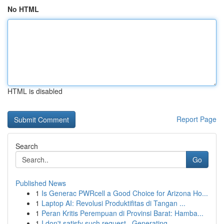
No HTML
HTML is disabled
Report Page
Search
Go
Published News
1
Is Generac PWRcell a Good Choice for Arizona Ho...
1
Laptop AI: Revolusi Produktifitas di Tangan ...
1
Peran Kritis Perempuan di Provinsi Barat: Hamba...
1
I don't satisfy such request . Generating ...