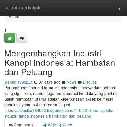
Home
social-medialink
Togg
navi
Home
1
Mengembangkan Industri
Kanopi Indonesia: Hambatan
dan Peluang
jeanagis996221
87 days ago
News
Discuss
Pertumbuhan industri terpal di Indonesia menawarkan potensi
yang signifikan, namun juga menghadapi kendala yang penting.
Salah hambatan utama adalah keterbatasan akses ke mesin
pabrikasi yang mutakhir serta tingkat
https://allenqlxa634903.blogunok.com/41427018/menciptakan-
industri-tenda-indonesia-hambatan-dan-peluang
Comments
Who Upvoted