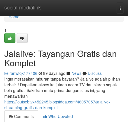
Home
social-medialink
Togg
navi
Home
1
Jalalive: Tayangan Gratis dan
Komplet
keiranwtqk177406
89 days ago
News
Discuss
Ingin merasakan hiburan tanpa bayaran? Jalalive adalah pilihan
terbaik ! Dapatkan akses ke jutaan acara TV dan siaran sepak
bola gratis . Saksikan mutu prima dengan situs ini, yang
menawarkan
https://louisebtvx452245.blogsidea.com/48057057/jalalive-
streaming-gratis-dan-komplet
Comments
Who Upvoted