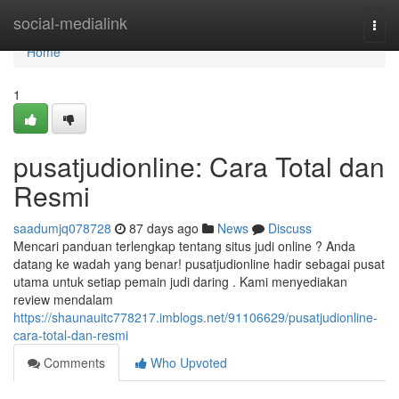
Home
social-medialink
Togg
navi
Home
1
pusatjudionline: Cara Total dan
Resmi
saadumjq078728
87 days ago
News
Discuss
Mencari panduan terlengkap tentang situs judi online ? Anda
datang ke wadah yang benar! pusatjudionline hadir sebagai pusat
utama untuk setiap pemain judi daring . Kami menyediakan
review mendalam
https://shaunauitc778217.imblogs.net/91106629/pusatjudionline-
cara-total-dan-resmi
Comments
Who Upvoted